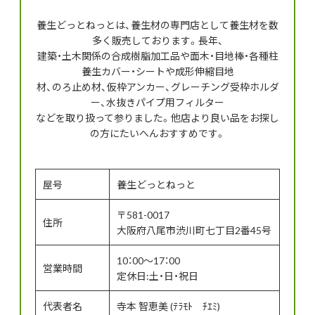
養生どっとねっとは、養生材の専門店として養生材を数
多く販売しております。長年、
建築・土木関係の合成樹脂加工品や面木・目地棒・各種柱
養生カバー・シートや成形伸縮目地
材、のろ止め材、仮枠アンカー、グレーチング受枠ホルダ
ー、水抜きパイプ用フィルター
などを取り扱って参りました。他店より良い品をお探し
の方にたいへんおすすめです。
屋号
養生どっとねっと
〒581-0017
住所
大阪府八尾市渋川町七丁目2番45号
10：00～17：00
営業時間
定休日:土・日・祝日
代表者名
寺本 智恵美 (ﾃﾗﾓﾄ ﾁｴﾐ)