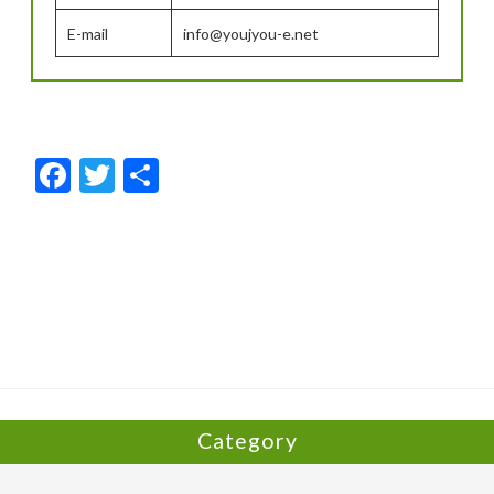
E-mail
info@youjyou-e.net
F
T
共
ac
w
有
e
itt
b
er
o
o
k
Category