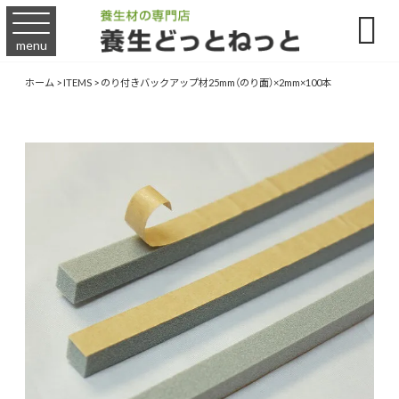

menu
ホーム
>
ITEMS
>
のり付きバックアップ材25mm（のり面）×2mm×100本