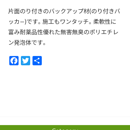
片面のり付きのバックアップ材(のり付きバ
ッカ—)です。施工もワンタッチ。柔軟性に
富み耐薬品性優れた無害無臭のポリエチレ
ン発泡体です。
F
T
共
ac
w
有
e
itt
b
er
o
o
k