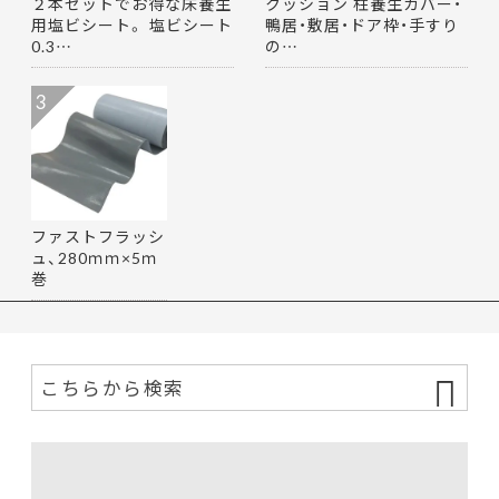
２本セットでお得な床養生
クッション 柱養生カバー・
用塩ビシート。 塩ビシート
鴨居・敷居・ドア枠・手すり
0.3…
の…
3
ファストフラッシ
ュ、280ｍｍ×5ｍ
巻