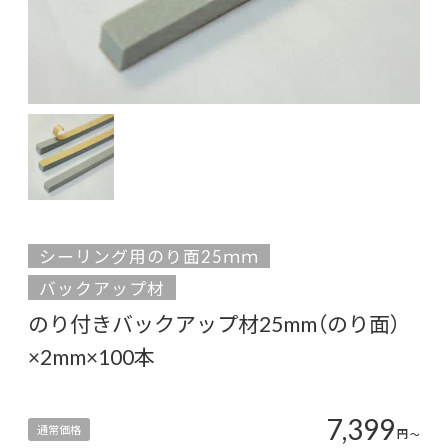
シーリング用のり面25ｍｍ
バックアップ材
のり付きバックアップ材25mm（のり面）
×2mm×100本
7,399
通常価格
円
〜