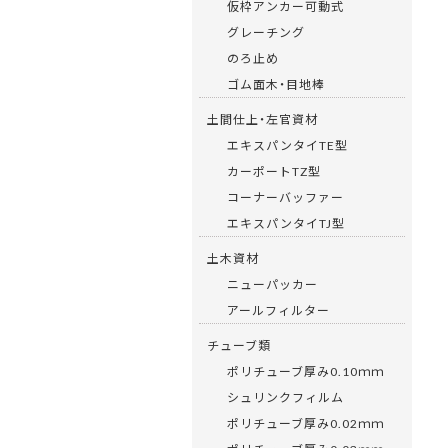
仮枠アンカー可動式
グレーチング
のろ止め
ゴム面木・目地棒
土間仕上・左官資材
エキスパンタイTE型
カーポートTZ型
コーナーバッファー
エキスパンタイTJ型
土木資材
ニューパッカー
アールフィルター
チューブ類
ポリチューブ厚み0.10ｍｍ
シュリンクフィルム
ポリチューブ厚み0.02ｍｍ