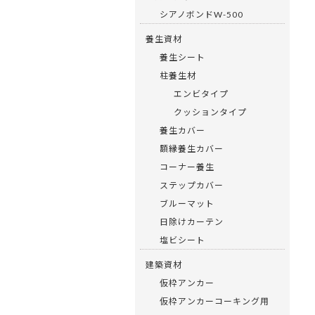
シアノボンドW-500
養生資材
養生シート
柱養生材
エンビタイプ
クッションタイプ
養生カバー
額縁養生カバー
コーナー養生
ステップカバー
ブルーマット
日除けカーテン
塩ビシート
建築資材
仮枠アンカー
仮枠アンカーコーキング用