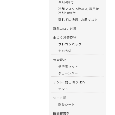
冷剤4個付
冷却マスク 5枚組入 専用保
冷剤10個付
蒸れずに快適！ 水着マスク
新型コロナ対策
土のう袋等袋物
フレコンバック
土のう袋
保安資材
歩行者マット
チェーンバー
テント・間仕切り・DIY
テント
シート類
防炎シート
瞬間接着剤