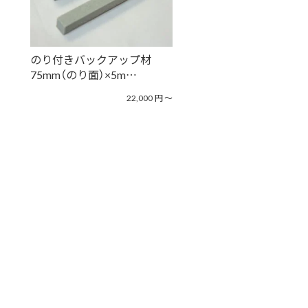
のり付きバックアップ材
75mm（のり面）×5m…
22,000
円
〜