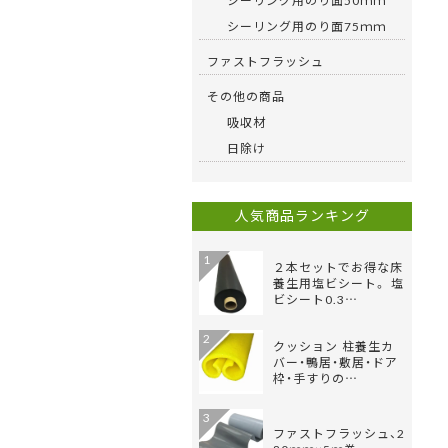
シーリング用のり面50ｍｍ
シーリング用のり面75ｍｍ
ファストフラッシュ
その他の商品
吸収材
日除け
人気商品ランキング
1
２本セットでお得な床
養生用塩ビシート。 塩
ビシート0.3…
2
クッション 柱養生カ
バー・鴨居・敷居・ドア
枠・手すりの…
3
ファストフラッシュ、2