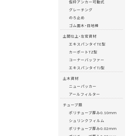
仮枠アンカー可動式
グレーチング
のろ止め
ゴム面木・目地棒
土間仕上・左官資材
エキスパンタイTE型
カーポートTZ型
コーナーバッファー
エキスパンタイTJ型
土木資材
ニューパッカー
アールフィルター
チューブ類
ポリチューブ厚み0.10ｍｍ
シュリンクフィルム
ポリチューブ厚み0.02ｍｍ