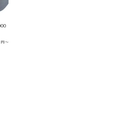
00
円
〜