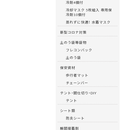
冷剤4個付
冷却マスク 5枚組入 専用保
冷剤10個付
蒸れずに快適！ 水着マスク
新型コロナ対策
土のう袋等袋物
フレコンバック
土のう袋
保安資材
歩行者マット
チェーンバー
テント・間仕切り・DIY
テント
シート類
防炎シート
瞬間接着剤