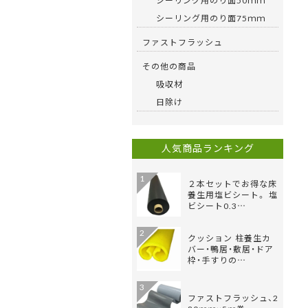
シーリング用のり面50ｍｍ
シーリング用のり面75ｍｍ
ファストフラッシュ
その他の商品
吸収材
日除け
人気商品ランキング
1
２本セットでお得な床
養生用塩ビシート。 塩
ビシート0.3…
2
クッション 柱養生カ
バー・鴨居・敷居・ドア
枠・手すりの…
3
ファストフラッシュ、2