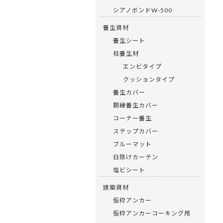
シアノボンドW-500
養生資材
養生シート
柱養生材
エンビタイプ
クッションタイプ
養生カバー
額縁養生カバー
コーナー養生
ステップカバー
ブルーマット
日除けカーテン
塩ビシート
建築資材
仮枠アンカー
仮枠アンカーコーキング用