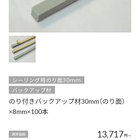
シーリング用のり面30ｍｍ
バックアップ材
のり付きバックアップ材30mm（のり面）
×8mm×100本
13,717
通常価格
円
〜