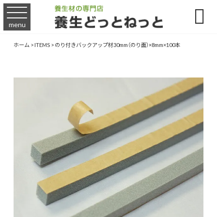

menu
ホーム
>
ITEMS
>
のり付きバックアップ材30mm（のり面）×8mm×100本