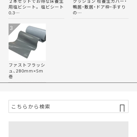
２本セットでお得な床養生
クッション 柱養生カバー・
用塩ビシート。 塩ビシート
鴨居・敷居・ドア枠・手すり
0.3…
の…
3
ファストフラッシ
ュ、280ｍｍ×5ｍ
巻