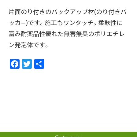
片面のり付きのバックアップ材(のり付きバ
ッカ—)です。施工もワンタッチ。柔軟性に
富み耐薬品性優れた無害無臭のポリエチレ
ン発泡体です。
F
T
共
ac
w
有
e
itt
b
er
o
o
k