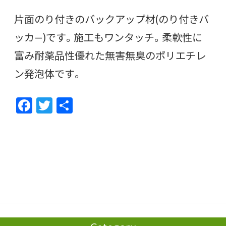
片面のり付きのバックアップ材(のり付きバ
ッカ—)です。施工もワンタッチ。柔軟性に
富み耐薬品性優れた無害無臭のポリエチレ
ン発泡体です。
F
T
共
ac
w
有
e
itt
b
er
o
o
k