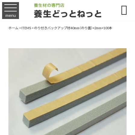

menu
ホーム
>
ITEMS
>
のり付きバックアップ材40mm（のり面）×2mm×100本