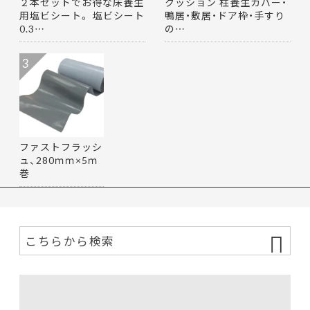
２本セットでお得な床養生
クッション 柱養生カバー・
用塩ビシート。 塩ビシート
鴨居・敷居・ドア枠・手すり
0.3…
の…
3
ファストフラッシ
ュ、280ｍｍ×5ｍ
巻