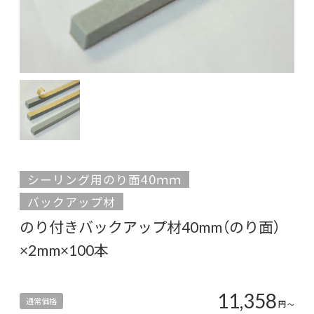
シーリング用のり面40ｍｍ
バックアップ材
のり付きバックアップ材40mm（のり面）
×2mm×100本
11,358
通常価格
円
〜