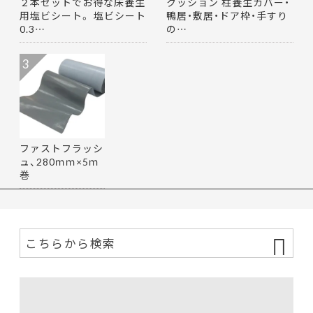
２本セットでお得な床養生
クッション 柱養生カバー・
用塩ビシート。 塩ビシート
鴨居・敷居・ドア枠・手すり
0.3…
の…
3
ファストフラッシ
ュ、280ｍｍ×5ｍ
巻