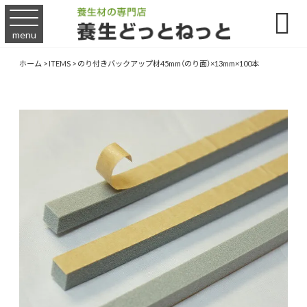

menu
ホーム
>
ITEMS
>
のり付きバックアップ材45mm（のり面）×13mm×100本