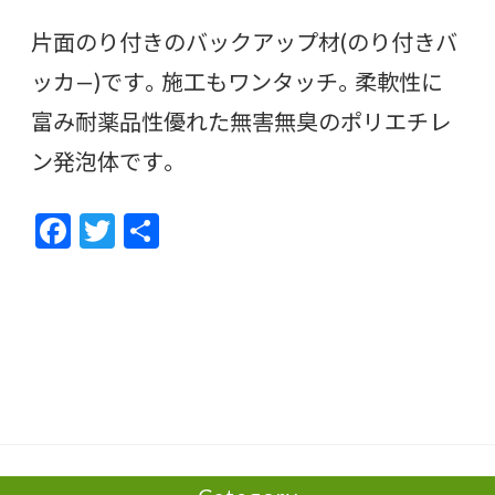
片面のり付きのバックアップ材(のり付きバ
ッカ—)です。施工もワンタッチ。柔軟性に
富み耐薬品性優れた無害無臭のポリエチレ
ン発泡体です。
F
T
共
ac
w
有
e
itt
b
er
o
o
k