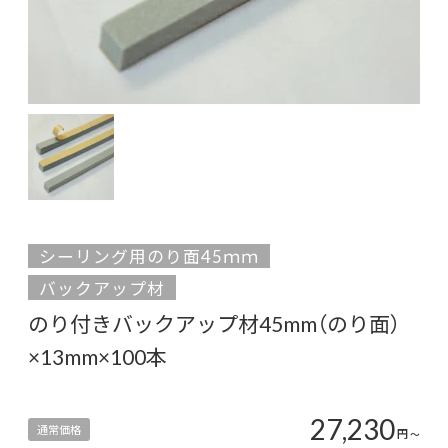
シーリング用のり面45ｍｍ
バックアップ材
のり付きバックアップ材45mm（のり面）
×13mm×100本
27,230
通常価格
円
〜