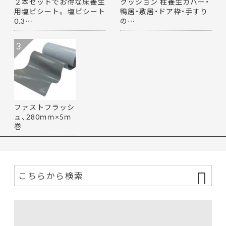
２本セットでお得な床養生
クッション 柱養生カバー・
用塩ビシート。 塩ビシート
鴨居・敷居・ドア枠・手すり
0.3…
の…
3
ファストフラッシ
ュ、280ｍｍ×5ｍ
巻