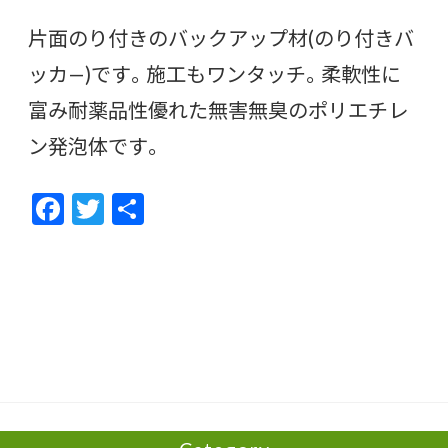
片面のり付きのバックアップ材(のり付きバ
ッカ—)です。施工もワンタッチ。柔軟性に
富み耐薬品性優れた無害無臭のポリエチレ
ン発泡体です。
F
T
共
ac
w
有
e
itt
b
er
o
o
k