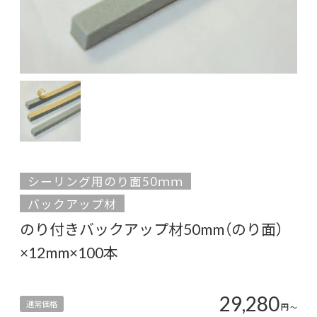
シーリング用のり面50ｍｍ
バックアップ材
のり付きバックアップ材50mm（のり面）
×12mm×100本
29,280
通常価格
円
〜