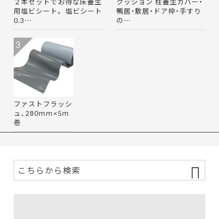
２本セットでお得な床養生
クッション 柱養生カバー・
用塩ビシート。 塩ビシート
鴨居・敷居・ドア枠・手すり
0.3…
の…
3
ファストフラッシ
ュ、280ｍｍ×5ｍ
巻