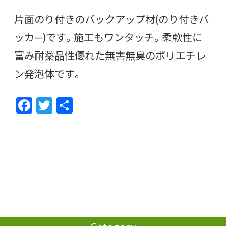
片面のり付きのバックアップ材(のり付きバ
ッカ—)です。施工もワンタッチ。柔軟性に
富み耐薬品性優れた無害無臭のポリエチレ
ン発泡体です。
F
T
共
ac
w
有
e
itt
b
er
o
o
k