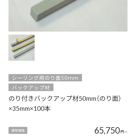
シーリング用のり面50ｍｍ
バックアップ材
のり付きバックアップ材50mm（のり面）
×35mm×100本
65,750
通常価格
円
〜