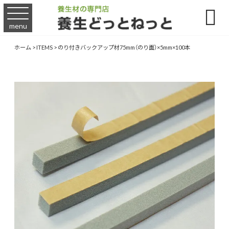

menu
ホーム
>
ITEMS
>
のり付きバックアップ材75mm（のり面）×5mm×100本