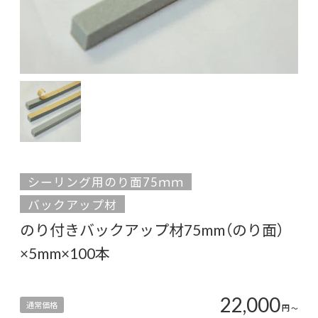
シーリング用のり面75ｍｍ
バックアップ材
のり付きバックアップ材75mm（のり面）
×5mm×100本
22,000
通常価格
円
〜