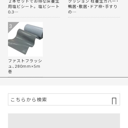
２本セットでお得な床養生
クッション 柱養生カバー・
用塩ビシート。 塩ビシート
鴨居・敷居・ドア枠・手すり
0.3…
の…
3
ファストフラッシ
ュ、280ｍｍ×5ｍ
巻