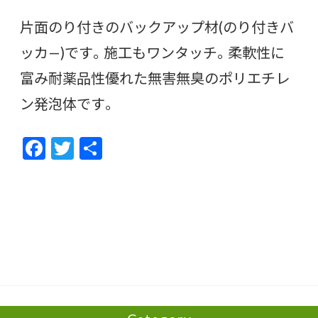
片面のり付きのバックアップ材(のり付きバ
ッカ—)です。施工もワンタッチ。柔軟性に
富み耐薬品性優れた無害無臭のポリエチレ
ン発泡体です。
F
T
共
ac
w
有
e
itt
b
er
o
o
k