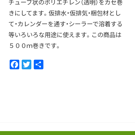
チューブ状のポリエチレン（透明）をカセ巻
きにしてます。仮排水・仮排気・梱包材とし
て・カレンダーを通す・シーラーで溶着する
等いろいろな用途に使えます。この商品は
５００ｍ巻きです。
F
T
共
ac
w
有
e
itt
b
er
o
o
k