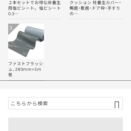
２本セットでお得な床養生
クッション 柱養生カバー・
用塩ビシート。 塩ビシート
鴨居・敷居・ドア枠・手すり
0.3…
の…
3
ファストフラッシ
ュ、280ｍｍ×5ｍ
巻