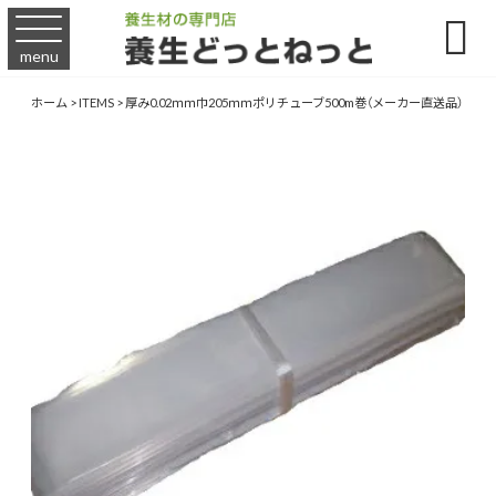

menu
ホーム
>
ITEMS
>
厚み0.02ｍｍ巾205ｍｍポリチューブ500m巻（メーカー直送品）