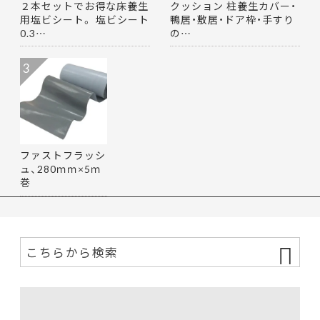
２本セットでお得な床養生
クッション 柱養生カバー・
用塩ビシート。 塩ビシート
鴨居・敷居・ドア枠・手すり
0.3…
の…
3
ファストフラッシ
ュ、280ｍｍ×5ｍ
巻