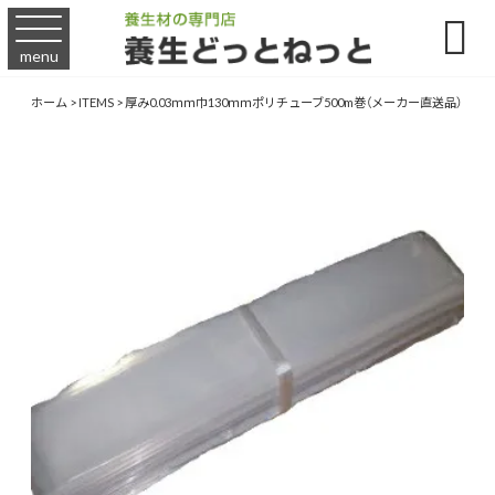

menu
ホーム
>
ITEMS
>
厚み0.03ｍｍ巾130ｍｍポリチューブ500m巻（メーカー直送品）