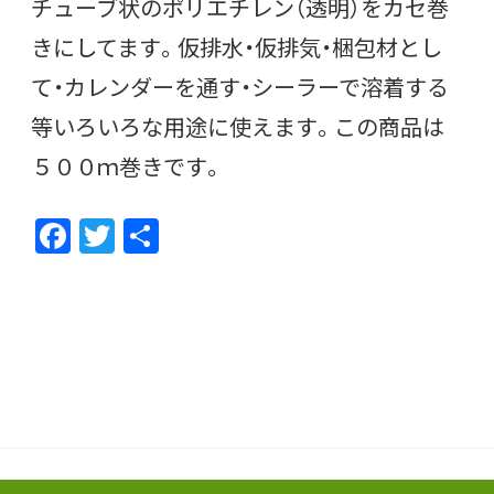
チューブ状のポリエチレン（透明）をカセ巻
きにしてます。仮排水・仮排気・梱包材とし
て・カレンダーを通す・シーラーで溶着する
等いろいろな用途に使えます。この商品は
５００ｍ巻きです。
F
T
共
ac
w
有
e
itt
b
er
o
o
k