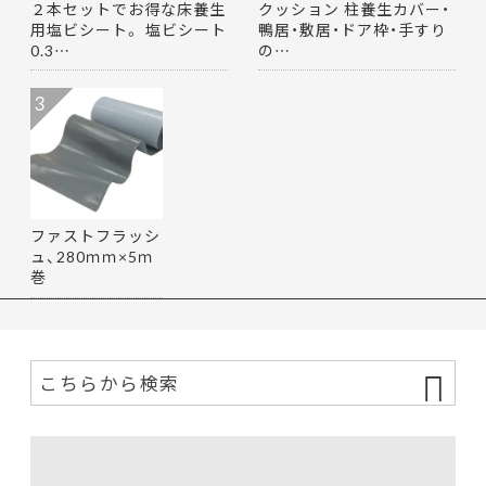
２本セットでお得な床養生
クッション 柱養生カバー・
用塩ビシート。 塩ビシート
鴨居・敷居・ドア枠・手すり
0.3…
の…
3
ファストフラッシ
ュ、280ｍｍ×5ｍ
巻