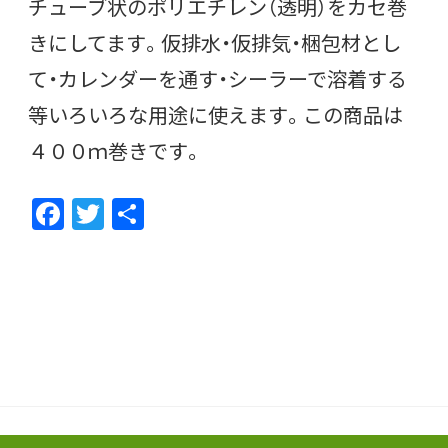
チューブ状のポリエチレン（透明）をカセ巻
きにしてます。仮排水・仮排気・梱包材とし
て・カレンダーを通す・シーラーで溶着する
等いろいろな用途に使えます。この商品は
４００ｍ巻きです。
F
T
共
ac
w
有
e
itt
b
er
o
o
k