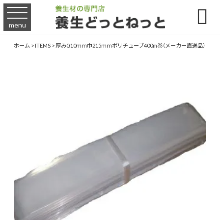

menu
ホーム
>
ITEMS
>
厚み0.10ｍｍ巾215ｍｍポリチューブ400m巻（メーカー直送品）