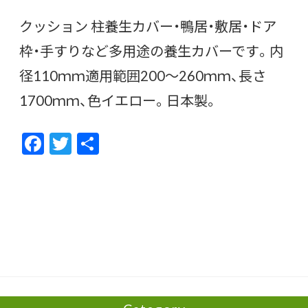
クッション 柱養生カバー・鴨居・敷居・ドア
枠・手すりなど多用途の養生カバーです。内
径110ｍｍ適用範囲200〜260ｍｍ、長さ
1700ｍｍ、色イエロー。日本製。
F
T
共
ac
w
有
e
itt
b
er
o
o
k