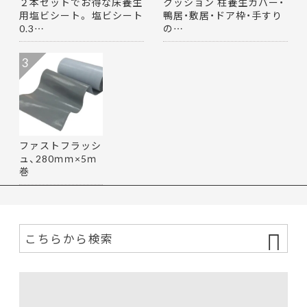
２本セットでお得な床養生
クッション 柱養生カバー・
用塩ビシート。 塩ビシート
鴨居・敷居・ドア枠・手すり
0.3…
の…
3
ファストフラッシ
ュ、280ｍｍ×5ｍ
巻