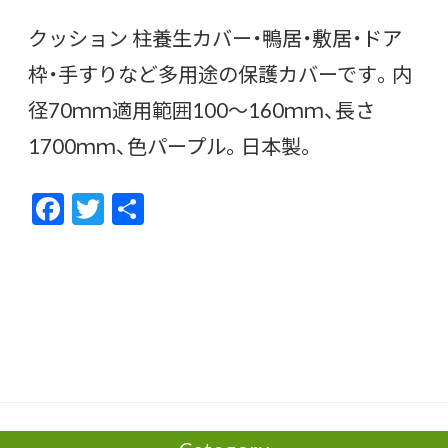
クッション 柱養生カバー・鴨居・敷居・ドア
枠・手すりなど多用途の保護カバーです。内
径70ｍｍ適用範囲100〜160ｍｍ、長さ
1700ｍｍ、色パープル。日本製。
F
T
共
ac
w
有
e
itt
b
er
o
o
k