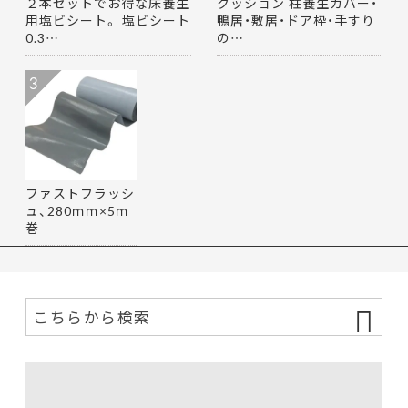
２本セットでお得な床養生
クッション 柱養生カバー・
用塩ビシート。 塩ビシート
鴨居・敷居・ドア枠・手すり
0.3…
の…
3
ファストフラッシ
ュ、280ｍｍ×5ｍ
巻