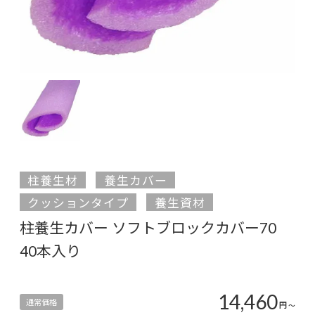
柱養生材
養生カバー
クッションタイプ
養生資材
柱養生カバー ソフトブロックカバー70
40本入り
14,460
通常価格
円
〜