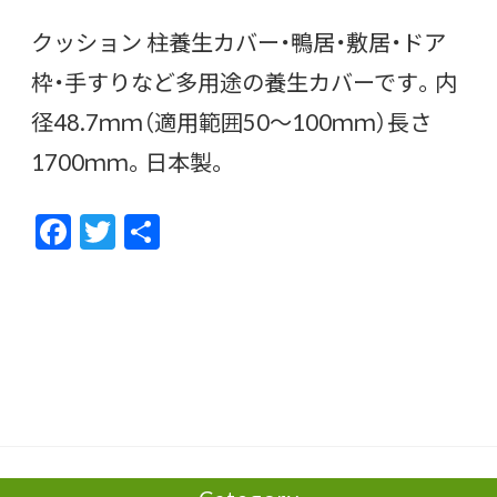
クッション 柱養生カバー・鴨居・敷居・ドア
枠・手すりなど多用途の養生カバーです。内
径48.7ｍｍ（適用範囲50〜100ｍｍ）長さ
1700ｍｍ。日本製。
F
T
共
ac
w
有
e
itt
b
er
o
o
k