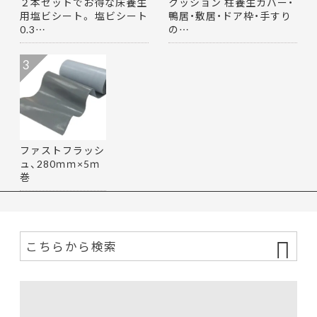
２本セットでお得な床養生
クッション 柱養生カバー・
用塩ビシート。 塩ビシート
鴨居・敷居・ドア枠・手すり
0.3…
の…
3
ファストフラッシ
ュ、280ｍｍ×5ｍ
巻