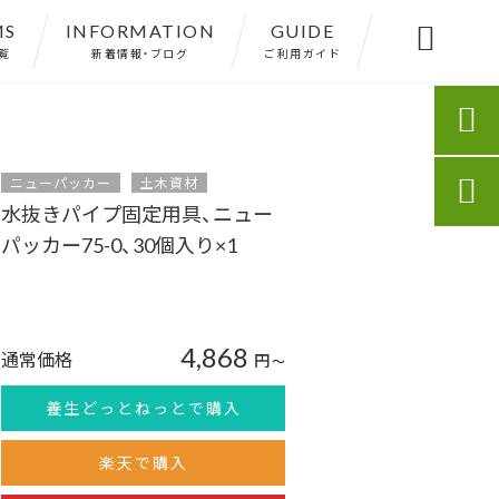
MS
INFORMATION
GUIDE

覧
新着情報・ブログ
ご利用ガイド

ニューパッカー
土木資材

水抜きパイプ固定用具、ニュー
パッカー75-0、30個入り×1
4,868
通常価格
円
〜
養生どっとねっとで購入
楽天で購入