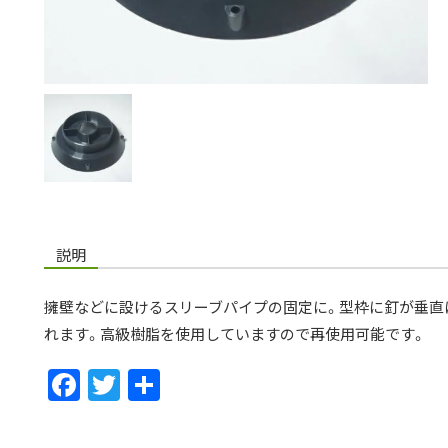
説明
擁壁などに設けるスリーブパイプの固定に。型枠に釘が垂直
れます。高級樹脂を使用していますので再使用可能です。
F
T
共
ac
w
有