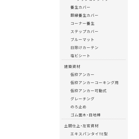
養生カバー
額縁養生カバー
コーナー養生
ステップカバー
ブルーマット
日除けカーテン
塩ビシート
建築資材
仮枠アンカー
仮枠アンカーコーキング用
仮枠アンカー可動式
グレーチング
のろ止め
ゴム面木・目地棒
土間仕上・左官資材
エキスパンタイTE型