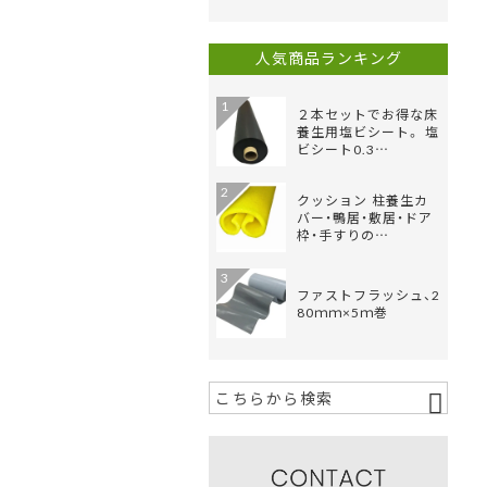
人気商品ランキング
1
２本セットでお得な床
養生用塩ビシート。 塩
ビシート0.3…
2
クッション 柱養生カ
バー・鴨居・敷居・ドア
枠・手すりの…
3
ファストフラッシュ、2
80ｍｍ×5ｍ巻