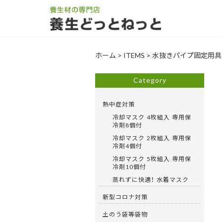
ホーム
>
ITEMS
>
水抜きパイプ固定用具、
Category
熱中症対策
冷却マスク 4枚組入 専用保
冷剤8個付
冷却マスク 2枚組入 専用保
冷剤4個付
冷却マスク 5枚組入 専用保
冷剤10個付
蒸れずに快適！ 水着マスク
新型コロナ対策
土のう袋等袋物