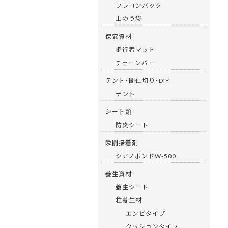
フレコンバック
土のう袋
保安資材
歩行者マット
チェーンバー
テント・間仕切り・DIY
テント
シート類
防炎シート
瞬間接着剤
シアノボンドW-500
養生資材
養生シート
柱養生材
エンビタイプ
クッションタイプ