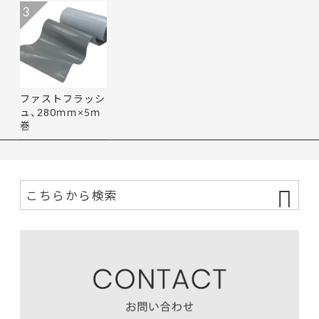
3
ファストフラッシ
ュ、280ｍｍ×5ｍ
巻