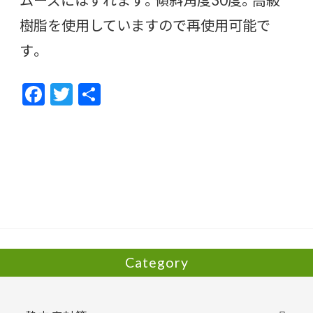
樹脂を使用していますので再使用可能で
す。
F
T
共
ac
w
有
e
itt
b
er
o
o
k
Category