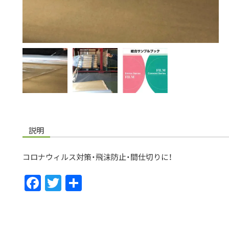
説明
コロナウィルス対策・飛沫防止・間仕切りに！
F
T
共
ac
w
有
e
itt