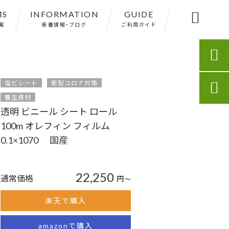
MS
INFORMATION
GUIDE

覧
新着情報・ブログ
ご利用ガイド

塩ビシート
新型コロナ対策

養生資材
透明 ビニール シート ロール
100m オレフィン フィルム
0.1×1070 国産
22,250
通常価格
円
〜
楽天で購入
amazonで購入