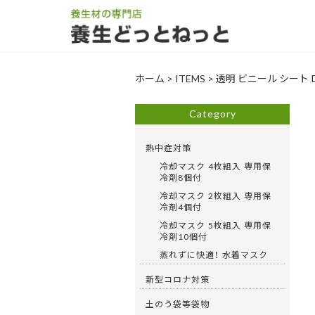
ホーム
>
ITEMS
>
透明 ビニール シート ロ
Category
熱中症対策
冷却マスク 4枚組入 専用保
冷剤8個付
冷却マスク 2枚組入 専用保
冷剤4個付
冷却マスク 5枚組入 専用保
冷剤10個付
蒸れずに快適！ 水着マスク
新型コロナ対策
土のう袋等袋物