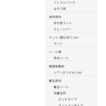
フレコンバック
土のう袋
保安資材
歩行者マット
チェーンバー
テント・間仕切り・DIY
テント
シート類
防炎シート
瞬間接着剤
シアノボンドW-500
養生資材
養生シート
柱養生材
エンビタイプ
クッションタイプ