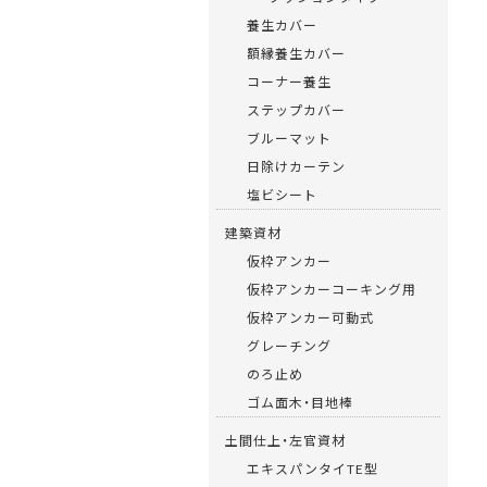
養生カバー
額縁養生カバー
コーナー養生
ステップカバー
ブルーマット
日除けカーテン
塩ビシート
建築資材
仮枠アンカー
仮枠アンカーコーキング用
仮枠アンカー可動式
グレーチング
のろ止め
ゴム面木・目地棒
土間仕上・左官資材
エキスパンタイTE型