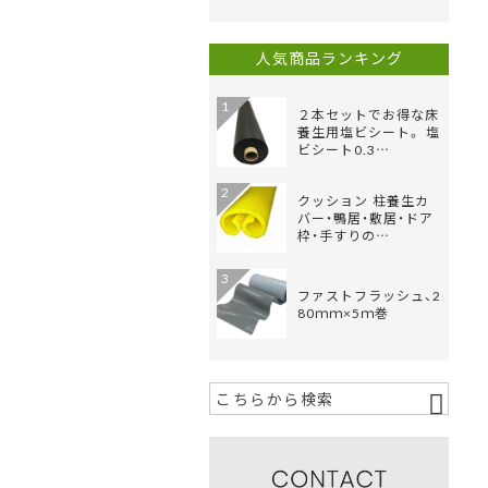
人気商品ランキング
1
２本セットでお得な床
養生用塩ビシート。 塩
ビシート0.3…
2
クッション 柱養生カ
バー・鴨居・敷居・ドア
枠・手すりの…
3
ファストフラッシュ、2
80ｍｍ×5ｍ巻