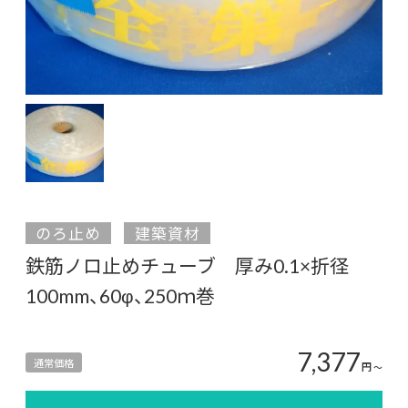
のろ止め
建築資材
鉄筋ノロ止めチューブ 厚み0.1×折径
100mm、60φ、250ｍ巻
7,377
通常価格
円
〜