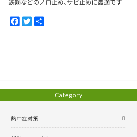
鉄筋などのノロ止め、サビ止めに最適です
F
T
共
ac
w
有
e
itt
b
er
o
o
k
Category
熱中症対策