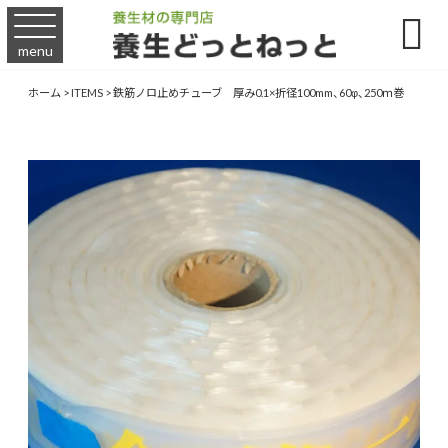

menu
ホーム
>
ITEMS
>
鉄筋ノロ止めチューブ 厚み0.1×折径100mm、60φ、250ｍ巻