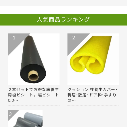
人気商品ランキング
1
2
２本セットでお得な床養生
クッション 柱養生カバー・
用塩ビシート。 塩ビシート
鴨居・敷居・ドア枠・手すり
0.3…
の…
3