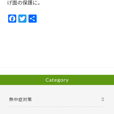
げ面の保護に。
F
T
共
ac
w
有
e
itt
b
er
o
o
k
Category
熱中症対策