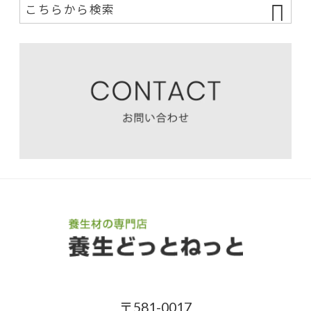
〒581-0017