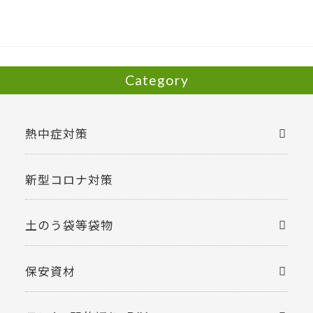
o
o
k
Category
熱中症対策
新型コロナ対策
土のう袋等袋物
保安資材