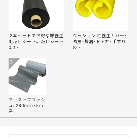
２本セットでお得な床養生
クッション 柱養生カバー・
用塩ビシート。 塩ビシート
鴨居・敷居・ドア枠・手すり
0.3…
の…
3
ファストフラッシ
ュ、280ｍｍ×5ｍ
巻