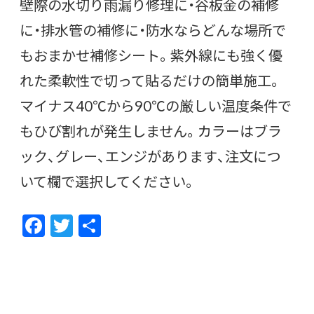
壁際の水切り雨漏り修理に・谷板金の補修
に・排水管の補修に・防水ならどんな場所で
もおまかせ補修シート。紫外線にも強く優
れた柔軟性で切って貼るだけの簡単施工。
マイナス40℃から90℃の厳しい温度条件で
もひび割れが発生しません。カラーはブラ
ック、グレー、エンジがあります、注文につ
いて欄で選択してください。
F
T
共
ac
w
有
e
itt
b
er