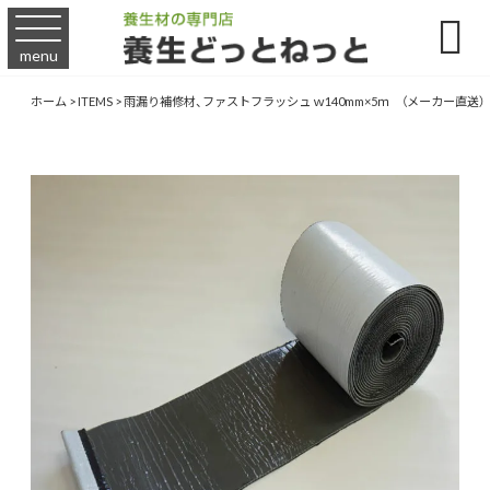

menu
ホーム
>
ITEMS
>
雨漏り補修材、ファストフラッシュ ｗ140mm×5ｍ （メーカー直送）