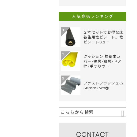
人気商品ランキング
1
２本セットでお得な床
養生用塩ビシート。 塩
ビシート0.3…
2
クッション 柱養生カ
バー・鴨居・敷居・ドア
枠・手すりの…
3
ファストフラッシュ、2
80ｍｍ×5ｍ巻