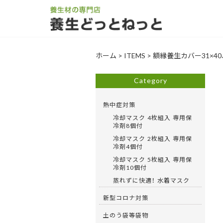
ホーム
>
ITEMS
>
額縁養生カバー31×40
Category
熱中症対策
冷却マスク 4枚組入 専用保
冷剤8個付
冷却マスク 2枚組入 専用保
冷剤4個付
冷却マスク 5枚組入 専用保
冷剤10個付
蒸れずに快適！ 水着マスク
新型コロナ対策
土のう袋等袋物