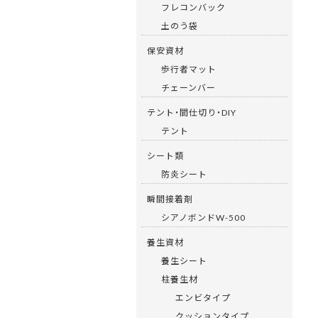
フレコンバック
土のう袋
保安資材
歩行者マット
チェーンバー
テント・間仕切り・DIY
テント
シート類
防炎シート
瞬間接着剤
シアノボンドW-500
養生資材
養生シート
柱養生材
エンビタイプ
クッションタイプ