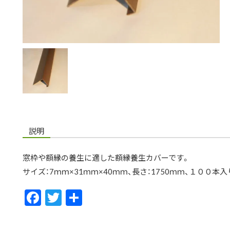
説明
窓枠や額縁の養生に適した額縁養生カバーです。
サイズ：7ｍｍ×31ｍｍ×40ｍｍ、長さ：1750ｍｍ、１００本入
F
T
共
ac
w
有