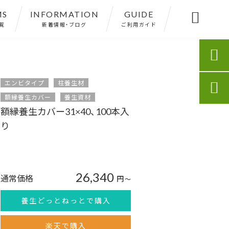
MS
INFORMATION
GUIDE

覧
新着情報・ブログ
ご利用ガイド

エンビタイプ
柱養生材

額縁養生カバー
養生資材
額縁養生カバー31×40、100本入
り
26,340
通常価格
円
〜
養生どっとねっとで購入
楽天で購入