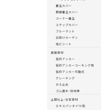
養生カバー
額縁養生カバー
コーナー養生
ステップカバー
ブルーマット
日除けカーテン
塩ビシート
建築資材
仮枠アンカー
仮枠アンカーコーキング用
仮枠アンカー可動式
グレーチング
のろ止め
ゴム面木・目地棒
土間仕上・左官資材
エキスパンタイTE型